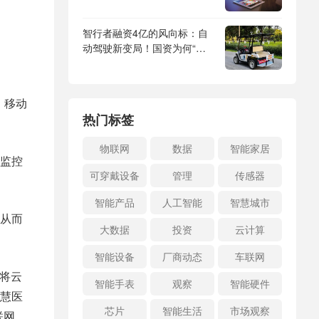
智行者融资4亿的风向标：自
动驾驶新变局！国资为何“下
注”特种无人驾驶？
、移动
热门标签
物联网
数据
智能家居
监控
可穿戴设备
管理
传感器
智能产品
人工智能
智慧城市
从而
大数据
投资
云计算
智能设备
厂商动态
车联网
信将云
智能手表
观察
智能硬件
慧医
芯片
智能生活
市场观察
联网