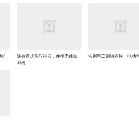
糖机
随身意式萃取神器，便携无线咖
告别手工刮鳞麻烦，电动
啡机