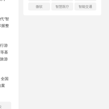
微软
智慧医疗
智能交通
代“智
掌握整
行游
统等基
旅游
引全国
功案
设