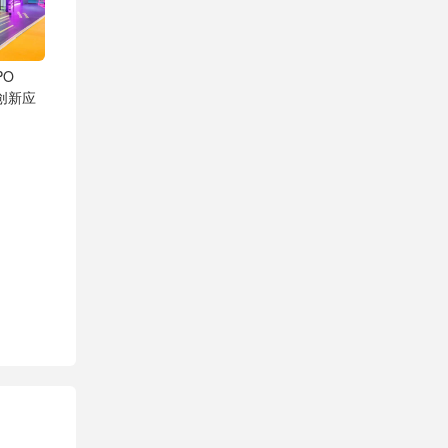
PO
创新应