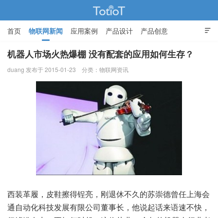
首页
物联网新闻
应用案例
产品设计
产品创意

智能家居
机器人市场火热爆棚 没有配套的应用如何生存？
duang 发布于 2015-01-23
分类：
物联网资讯
物联网的那些事 - Totiot
西装革履，皮鞋擦得锃亮，刚退休不久的苏崇德曾任上海会
通自动化科技发展有限公司董事长，他说起话来语速不快，