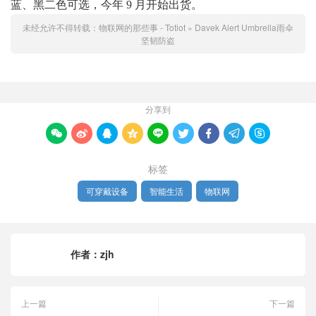
蓝、黑二色可选，今年 9 月开始出货。
未经允许不得转载：
物联网的那些事 - Totiot
»
Davek Alert Umbrella雨伞
坚韧防盗
分享到









标签
可穿戴设备
智能生活
物联网
作者：
zjh
上一篇
下一篇