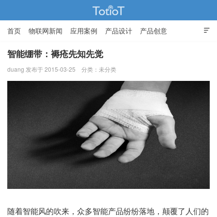
首页
物联网新闻
应用案例
产品设计
产品创意

智能家居
智能绷带：褥疮先知先觉
duang 发布于 2015-03-25
分类：未分类
物联网的那些事 - Totiot
随着智能风的吹来，众多智能产品纷纷落地，颠覆了人们的