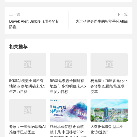
上一篇
下一篇
Davek Alert Umbrella雨伞坚韧
为运动健身而生的智能手环Atlas
防盗
相关推荐
5G基站覆盖全国所有
5G基站覆盖全国所有
杨元庆：加速多元化业
地级市 多地明确未来5
地级市 多地明确未来5
务转型 酝酿智能互联
年发力目标
年发力目标
变革
专家：一些疾病诊断AI
终端承载梦想·创新筑
大数据赋能新型工业
准确率已超医生
就非凡 中国移动2021
化“加速跑”