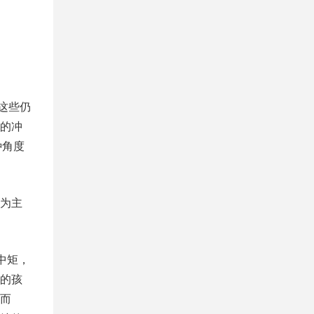
，这些仍
的冲
种角度
为主
中矩，
的孩
而