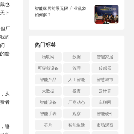
戴也
智能家居前景无限 产业乱象
天下
如何解？
，但厂
我的
热门标签
问
的黯
物联网
数据
智能家居
可穿戴设备
管理
传感器
智能产品
人工智能
智慧城市
大数据
投资
云计算
，从
费者
智能设备
厂商动态
车联网
智能手表
观察
智能硬件
芯片
智能生活
市场观察
，睡