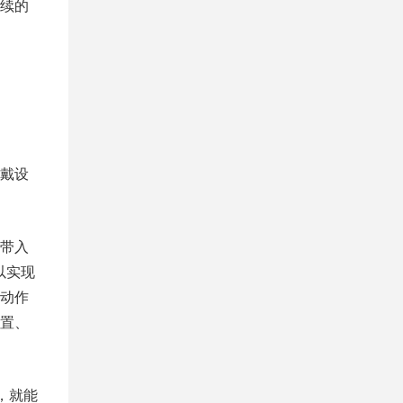
续的
戴设
带入
以实现
动作
置、
，就能