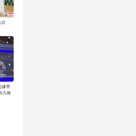
焦点
边缘带
协力推