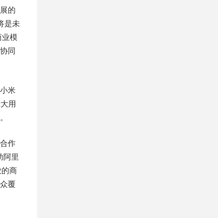
展的
将是未
商业模
协同
小米
庞大用
。
合作
助阿里
放的商
众覆