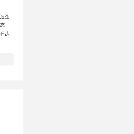
造企
态
在步