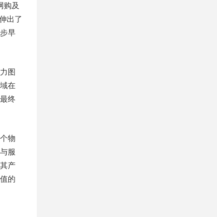
网购及
伸出了
步早
力图
域在
最终
个物
与服
其产
值的