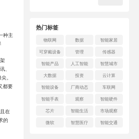
热门标签
一种主
物联网
数据
智能家居
样
可穿戴设备
管理
传感器
架
智能产品
人工智能
智慧城市
讯、
大数据
投资
云计算
浪尖。
又都要
智能设备
厂商动态
车联网
智能手表
观察
智能硬件
芯片
智能生活
市场观察
且在
求的
微软
智慧医疗
智能交通