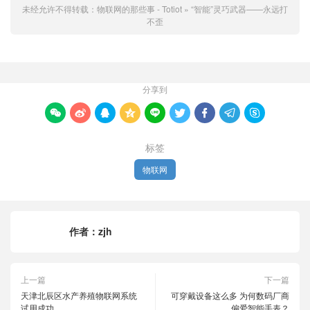
未经允许不得转载：
物联网的那些事 - Totiot
»
“智能”灵巧武器——永远打
不歪
分享到









标签
物联网
作者：
zjh
上一篇
下一篇
天津北辰区水产养殖物联网系统
可穿戴设备这么多 为何数码厂商
试用成功
偏爱智能手表？