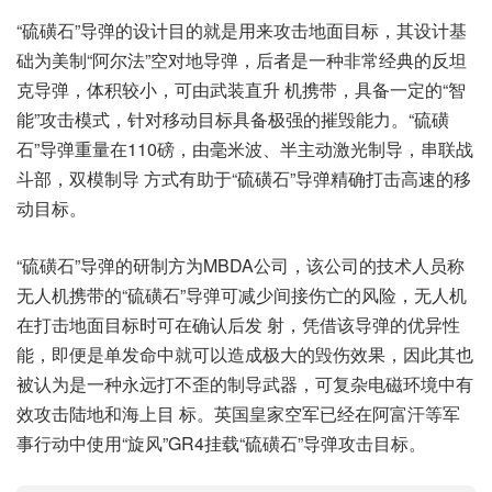
“硫磺石”导弹的设计目的就是用来攻击地面目标，其设计基
础为美制“阿尔法”空对地导弹，后者是一种非常经典的反坦
克导弹，体积较小，可由武装直升 机携带，具备一定的“智
能”攻击模式，针对移动目标具备极强的摧毁能力。“硫磺
石”导弹重量在110磅，由毫米波、半主动激光制导，串联战
斗部，双模制导 方式有助于“硫磺石”导弹精确打击高速的移
动目标。
“硫磺石”导弹的研制方为MBDA公司，该公司的技术人员称
无人机携带的“硫磺石”导弹可减少间接伤亡的风险，无人机
在打击地面目标时可在确认后发 射，凭借该导弹的优异性
能，即便是单发命中就可以造成极大的毁伤效果，因此其也
被认为是一种永远打不歪的制导武器，可复杂电磁环境中有
效攻击陆地和海上目 标。英国皇家空军已经在阿富汗等军
事行动中使用“旋风”GR4挂载“硫磺石”导弹攻击目标。