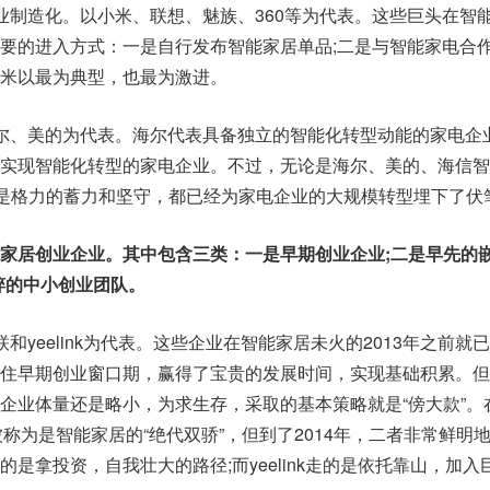
业制造化。以小米、联想、魅族、360等为代表。这些巨头在智
要的进入方式：一是自行发布智能家居单品;二是与智能家电合
米以最为典型，也最为激进。
尔、美的为代表。海尔代表具备独立的智能化转型动能的家电企
实现智能化转型的家电企业。不过，无论是海尔、美的、海信智
还是格力的蓄力和坚守，都已经为家电企业的大规模转型埋下了伏
家居创业企业。其中包含三类：一是早期创业企业;二是早先的
粹的中小创业团队。
和yeelink为代表。这些企业在智能家居未火的2013年之前就
住早期创业窗口期，赢得了宝贵的发展时间，实现基础积累。但
企业体量还是略小，为求生存，采取的基本策略就是“傍大款”。在
一度被称为是智能家居的“绝代双骄”，但到了2014年，二者非常鲜明
是拿投资，自我壮大的路径;而yeelink走的是依托靠山，加入