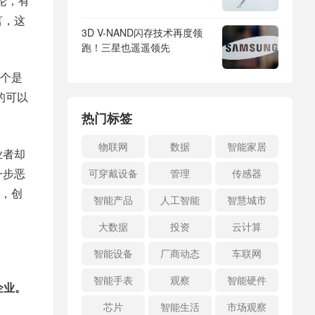
论，有
言，这
3D V-NAND闪存技术再度领
跑！三星也遥遥领先
个是
的可以
热门标签
物联网
数据
智能家居
业者却
一步恶
可穿戴设备
管理
传感器
，创
智能产品
人工智能
智慧城市
大数据
投资
云计算
智能设备
厂商动态
车联网
智能手表
观察
智能硬件
企业。
芯片
智能生活
市场观察