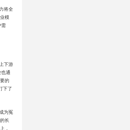
力将全
业模
户需
上下游
业也通
要的
打下了
成为冤
的长
上，