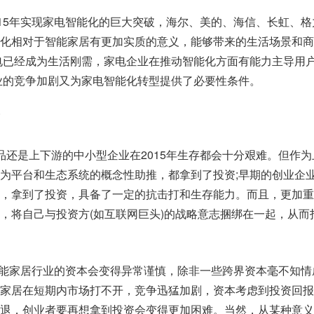
015年实现家电智能化的巨大突破，海尔、美的、海信、长虹、格
化相对于智能家居有更加实质的意义，能够带来的生活场景和商
电已经成为生活刚需，家电企业在推动智能化方面有能力主导用
业的竞争加剧又为家电智能化转型提供了必要性条件。
品还是上下游的中小型企业在2015年生存都会十分艰难。但作为
为平台和生态系统的概念性助推，都拿到了投资;早期的创业企
，拿到了投资，具备了一定的抗击打和生存能力。而且，更加重
，将自己与投资方(如互联网巨头)的战略意志捆绑在一起，从而
入智能家居行业的资本会变得异常谨慎，除非一些跨界资本毫不知情
家居在短期内市场打不开，竞争迅猛加剧，资本考虑到投资回报
退，创业者要再想拿到投资会变得更加困难。当然，从某种意义