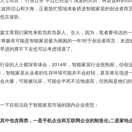
人士而言，“行业过冬”不过已经是个浅显的共识，再冒这样的结
大波跨过山和大海，正着急忙慌地准备挤进智能家居的创业者而
危言耸听。
篇文章我们索性来欺负欺负新人、生人，因为，笔者要传达的一
5年将极有可能是智能家居最为艰困的一年!对于创业者而言，未进
早进的撑不下去也可以考虑强退了。
行业的人士都深有体会，2014年，智能家居行业很热闹，但创
5年，智能家居从业者的生存环境可能并不会好转，甚至将呈现进
会火爆，可能被玩坏，可能会半死不活地虚高，但热闹是他们的
一下目前活跃于智能家居市场的国内企业类型：
其中包含两类，一是手机企业和互联网企业的制造化;二是家电