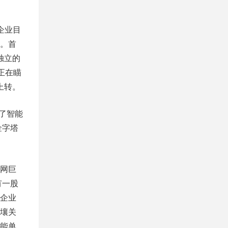
企业目
。首
独立的
正在瞄
上转。
成了智能
金字塔
网巨
有一股
企业
壤关
能单