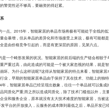
的警觉性还不够高，要融资的得赶紧。
系
的一点。2015年，智能家居的单品市场将极有可能处于全线的低
量会暴增，但从单品的差异化和市场接受上来说，极有可能都是
全是由价格竞争引起的，而是有更深层的原因，见第六点。
的是一个畸形发展的状况。智能家居的前后端的生产链会相较于
重严重过高，由此造成的可能是一个被大家忽视的结果，就是智
崩坏。为什么这样说呢?这得从智能家居的特点来看，智能家居
行业，早期的智能家居单品由于保持了其在技术、功能上的独特
014年，智能家居单品已经呈现出败象，往往一个单品就可以集成
品同质化严重;而之所以造成同质化，除了技术门槛低以外，主
企业和服务企业，原本就没有太大技术难度的智能家居，当被这
开发平台的开放接入，云服务的成本降到最低之后，单品开发已