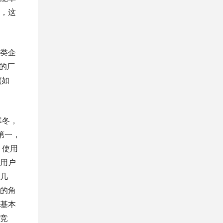
，这
类企
的厂
(如
寒冬，
第一，
。使用
用户
几
的角
基本
竞