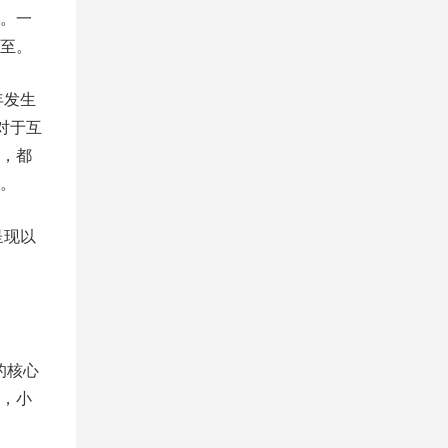
。一
至。
年发生
对于互
，都
。
呈现以
的核心
，小