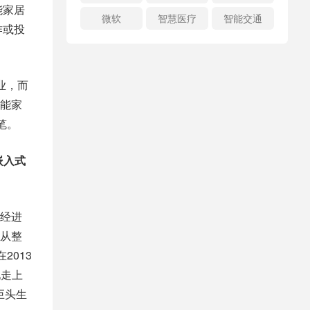
能家居
微软
智慧医疗
智能交通
作或投
业，而
能家
笔。
嵌入式
已经进
从整
2013
地走上
巨头生