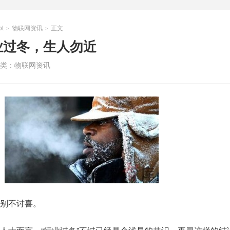
t
物联网资讯
正文
>
>
业过冬，生人勿近
类：
物联网资讯
别不讨喜。