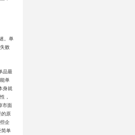
迷。单
失败
单品最
能单
本身就
性，
掉市面
要的原
些企
经简单