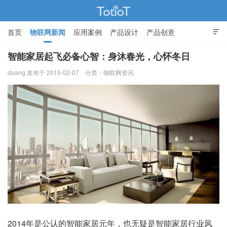
首页
物联网新闻
应用案例
产品设计
产品创意

智能家居
智能家居起飞必备心智：身沐春光，心怀冬日
duang 发布于 2015-02-07
分类：
物联网资讯
物联网的那些事 - Totiot
2014年是公认的智能家居元年，也无疑是智能家居行业风