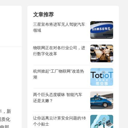
文章推荐
三星宣布将进军无人驾驶汽车
领域
物联网正在对各行业公司，进
行数字化改革
杭州掀起“工厂物联网”改造热
潮
两个巨头态度暧昧 智能汽车
还是太嫩？
年，新
让你远离云计算安全问题的18
同质化
个小贴士
电部