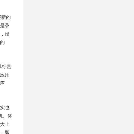
扩展新的
是录
，没
的
尊纡贵
应用
应
实也
机、体
大上
，即