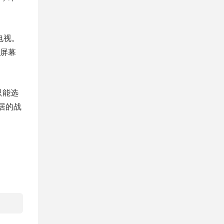
电视。
屏幕
只能选
居的战