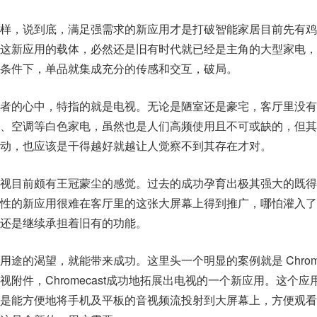
样，说到底，满足强需求的新应用才是打破智能家居目前先有鸡
这新应用的载体，必然还是旧有时代就已经是主角的大型家电，
条件下，单品就集成充分的传感和交互，破局。
者的心中，特指的就是电视。无论是陋室还是豪宅，客厅里没有
、空调等白色家电，虽然也是人们高频使用且不可或缺的，但其
动，也应该是干得越好就越让人觉察不到其存在才对。
视目前颇有王冠蒙尘的感觉。过去的成功孕育出极其强大的既得
性的新应用很难在客厅里的这张大屏幕上得到推广，哪怕灌入了
还是继续承担着旧有的功能。
途的渴望，就能带来成功。这里头一个明显的案例就是 Chromec
附件，Chromecast成功地拓展出电视的一个新应用。这个应
是能方便地将手机及平板的音视频流投射到大屏幕上，方便观看