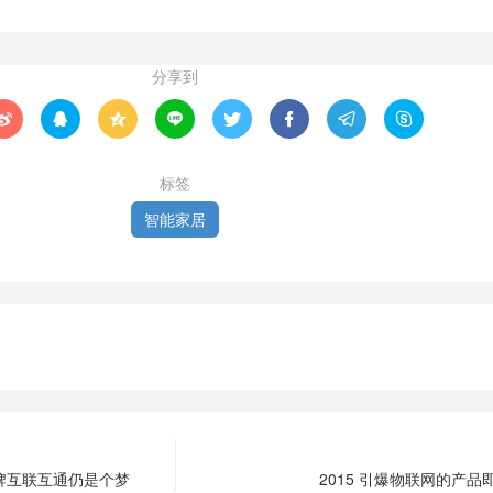
分享到








标签
智能家居
牌互联互通仍是个梦
2015 引爆物联网的产品