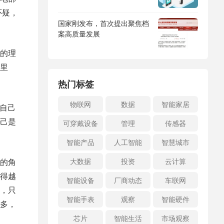
怀疑，
国家刚发布，首次提出聚焦档
案高质量发展
的理
里
热门标签
物联网
数据
智能家居
说自己
己是
可穿戴设备
管理
传感器
智能产品
人工智能
智慧城市
的角
大数据
投资
云计算
得越
智能设备
厂商动态
车联网
，只
智能手表
观察
智能硬件
多，
芯片
智能生活
市场观察