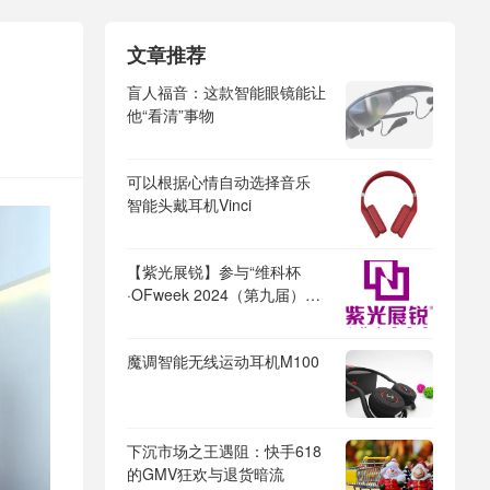
文章推荐
盲人福音：这款智能眼镜能让
他“看清”事物
可以根据心情自动选择音乐
智能头戴耳机Vinci
【紫光展锐】参与“维科杯
·OFweek 2024（第九届）物
联网行业年度评选”
魔调智能无线运动耳机M100
下沉市场之王遇阻：快手618
的GMV狂欢与退货暗流