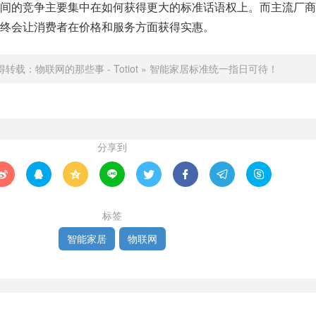
间的竞争主要集中在如何获得更大的标准话语权上。而主流厂商
终会让消费者在价格和服务方面获得实惠。
得转载：
物联网的那些事 - Totiot
»
智能家居标准统一指日可待！
分享到








标签
智能家居
物联网