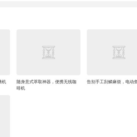
糖机
随身意式萃取神器，便携无线咖
告别手工刮鳞麻烦，电动
啡机