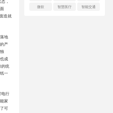
状态，
微软
智慧医疗
智能交通
面
面造就
落地
件的产
打独
也成
准的统
纸一
家电行
能家
了可