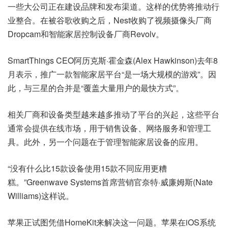
一些大公司正在建设品牌和发布渠道。这样的优势将推动行
业整合。在被谷歌收购之后，Nest收购了视频摄像头厂商
Dropcam和智能家居控制设备厂商Revolv。
SmartThings CEO阿历克斯·霍金森(Alex Hawkinson)去年8
月表示，推广一款智能家居平台“是一场大规模的游戏”。因
此，与三星的合并是“覆盖大量用户的最快方式”。
相关厂商和设备类型越来越多推动了平台的兴起，这些平台
通常会提供在线市场，用于销售设备、网络服务和管理工
具。此外，另一个问题在于管理智能家居设备的应用。
“没有什么比15款设备使用15款不同应用更糟
糕。”Greenwave Systems首席营销官奈特·威廉姆斯(Nate
Williams)这样说。
苹果正试图凭借HomeKit来解决这一问题。苹果在iOS系统