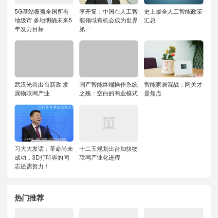
5G基站覆盖全国所有
李开复：中国在人工智
史上最全人工智能政策
地级市 多地明确未来5
能领域有机会成为世界
汇总
年发力目标
第一
武汉光谷出台新政 发
国产智能终端操作系统
智能家居混战：网关才
展物联网产业
之殇：空白的商业模式
是焦点
习大大发话：革命尚未
十二五规划出台加快物
成功，3D打印界的同
联网产业化进程
志还需努力！
热门推荐