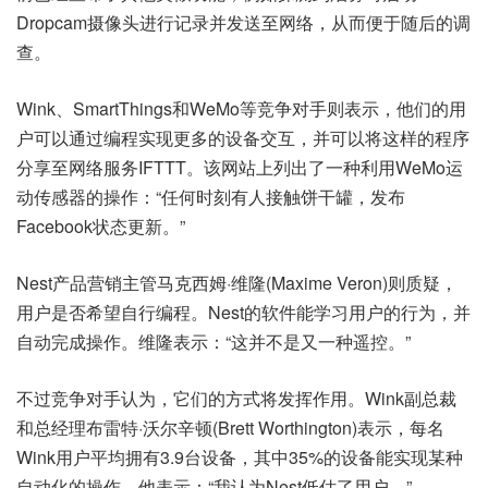
Dropcam摄像头进行记录并发送至网络，从而便于随后的调
查。
Wink、SmartThings和WeMo等竞争对手则表示，他们的用
户可以通过编程实现更多的设备交互，并可以将这样的程序
分享至网络服务IFTTT。该网站上列出了一种利用WeMo运
动传感器的操作：“任何时刻有人接触饼干罐，发布
Facebook状态更新。”
Nest产品营销主管马克西姆·维隆(Maxime Veron)则质疑，
用户是否希望自行编程。Nest的软件能学习用户的行为，并
自动完成操作。维隆表示：“这并不是又一种遥控。”
不过竞争对手认为，它们的方式将发挥作用。Wink副总裁
和总经理布雷特·沃尔辛顿(Brett Worthington)表示，每名
Wink用户平均拥有3.9台设备，其中35%的设备能实现某种
自动化的操作。他表示：“我认为Nest低估了用户。”