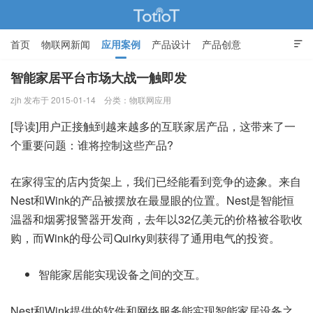
首页
物联网新闻
应用案例
产品设计
产品创意

智能家居
智能家居平台市场大战一触即发
zjh 发布于 2015-01-14
分类：
物联网应用
物联网的那些事 - Totiot
[导读]用户正接触到越来越多的互联家居产品，这带来了一
个重要问题：谁将控制这些产品?
在家得宝的店内货架上，我们已经能看到竞争的迹象。来自
Nest和Wink的产品被摆放在最显眼的位置。Nest是智能恒
温器和烟雾报警器开发商，去年以32亿美元的价格被谷歌收
购，而Wink的母公司Quirky则获得了通用电气的投资。
智能家居能实现设备之间的交互。
Nest和Wink提供的软件和网络服务能实现智能家居设备之