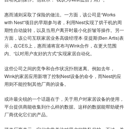
惠而浦则采取了保险的做法。一方面，该公司是“Works
with Nest”项目的早期参与者，利用Nest实现了烘干机的周
期性自动旋转，以及当用户离开时最小化折皱等操作。另一
方面，该公司互联家居业务高级经理本·亚提斯(Ben Artis)表
示，在CES上，惠而浦将宣布与Wink合作，在更大范围
内、“以对用户友好的方式”实现家居自动化。
这些公司之间的竞争和合作状况扑朔迷离。例如去年，
Wink的家居应用新增了控制Nest设备的命令，而Nest的应
用则不能控制其他厂商的设备。
或许最尖锐的一个话题在于，关于用户对家居设备的使用，
平台提供商能收集到什么样的数据。这样的数据能帮助硬件
厂商优化它们的产品。