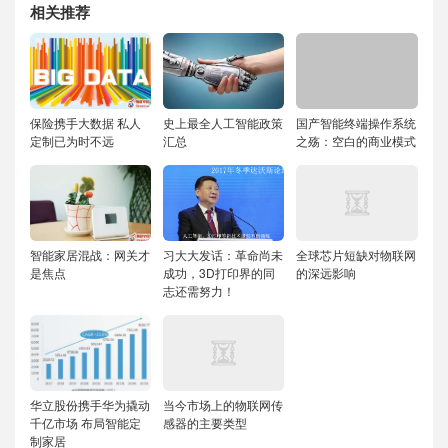
相关推荐
保险携手大数据 私人
史上最全人工智能政策
国产智能终端操作系统
定制已为时不远
汇总
之殇：空白的商业模式
智能家居混战：网关才
习大大发话：革命尚未
全球芯片短缺对物联网
是焦点
成功，3D打印界的同
的深远影响
志还需努力！
华立股份携手华为撬动
当今市场上的物联网传
千亿市场 布局智能定
感器的主要类型
制家居