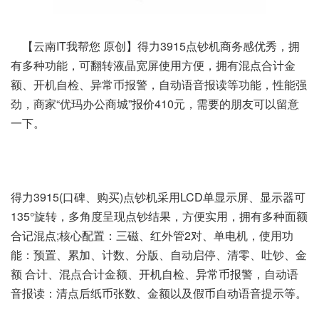
【云南IT我帮您 原创】得力3915点钞机商务感优秀，拥
有多种功能，可翻转液晶宽屏使用方便，拥有混点合计金
额、开机自检、异常币报警，自动语音报读等功能，性能强
劲，商家“优玛办公商城”报价410元，需要的朋友可以留意
一下。
得力3915(口碑、购买)点钞机采用LCD单显示屏、显示器可
135°旋转，多角度呈现点钞结果，方便实用，拥有多种面额
合记混点;核心配置：三磁、红外管2对、单电机，使用功
能：预置、累加、计数、分版、自动启停、清零、吐钞、金
额 合计、混点合计金额、开机自检、异常币报警，自动语
音报读：清点后纸币张数、金额以及假币自动语音提示等。