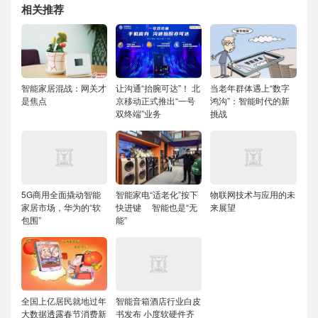
相关推荐
智能家居混战：网关才
让沟通“抬腕可达”！ 北
当老年群体遇上“数字
是焦点
京移动正式推出“一号
鸿沟”：智能时代的新
双终端”业务
挑战
5G商用全面撬动智能
智能家电“适老化”按下
物联网技术与应用的未
家居市场，华为的“软
快进键 智能也是“无
来展望
包围”
能”
全国上亿居民就地过年
智能音箱酒店行业白皮
大数据透露春节消费新
书发布 小度软硬件齐