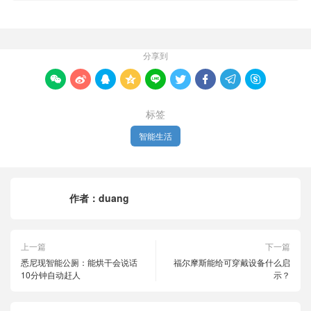
分享到









标签
智能生活
作者：
duang
上一篇
下一篇
悉尼现智能公厕：能烘干会说话
福尔摩斯能给可穿戴设备什么启
10分钟自动赶人
示？