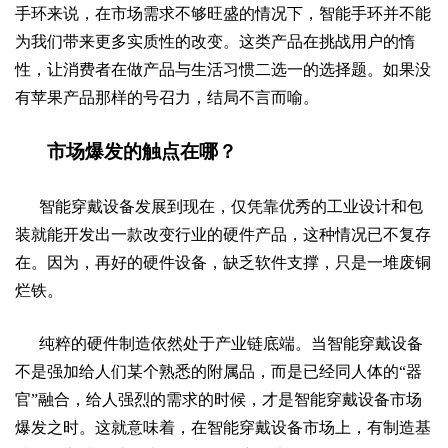
手环来说，在市场需求不够旺盛的情况下，智能手环并不能
为我们带来更多实质性的改变。这类产品在挑战用户的惰
性，让消费者在做产品与生活习惯二选一的选择题。如果没
有苹果产品那样的号召力，结局不言而喻。
市场爆发的触点在哪？
智能穿戴设备发展到现在，仅凭靠优秀的工业设计和包
装就能开发出一款改变行业的硬件产品，这种情况已不复存
在。因为，再好的硬件设备，缺乏软件支撑，只是一堆废铜
烂铁。
纯粹的硬件制造依然处于产业链底端。当智能穿戴设备
不是强加给人们某个熟悉的附属品，而是已经同人体的“器
官”融合，给人强烈的需求的时候，才是智能穿戴设备市场
爆发之时。这就意味着，在智能穿戴设备市场上，有制造基