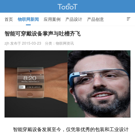
首页
物联网新闻
应用案例
产品设计
产品创意

智能家居
智能可穿戴设备掌声与吐槽齐飞
zjh 发布于 2015-03-23
分类：
物联网资讯
物联网的那些事 - Totiot
智能穿戴设备发展至今，仅凭靠优秀的包装和工业设计