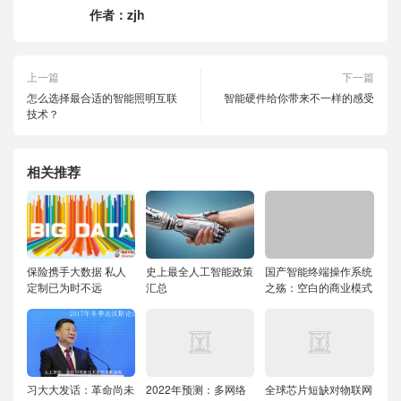
作者：
zjh
上一篇
下一篇
怎么选择最合适的智能照明互联
智能硬件给你带来不一样的感受
技术？
相关推荐
保险携手大数据 私人
史上最全人工智能政策
国产智能终端操作系统
定制已为时不远
汇总
之殇：空白的商业模式
习大大发话：革命尚未
2022年预测：多网络
全球芯片短缺对物联网