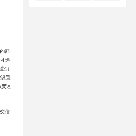
的部
可选
;2)
上按设置
纬度速
交信