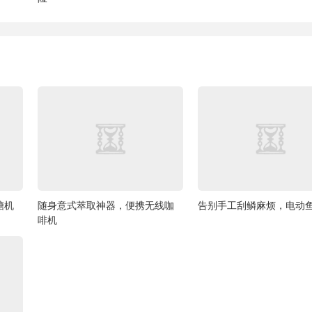
糖机
随身意式萃取神器，便携无线咖
告别手工刮鳞麻烦，电动
啡机