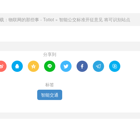
载：
物联网的那些事 - Totiot
»
智能公交标准开征意见 将可识别站点
分享到








标签
智能交通