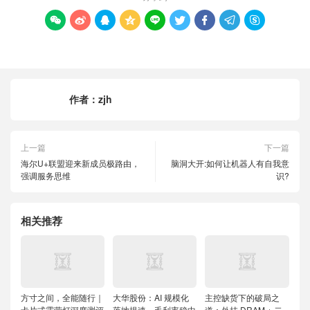









作者：
zjh
上一篇
下一篇
海尔U+联盟迎来新成员极路由，
脑洞大开:如何让机器人有自我意
强调服务思维
识?
相关推荐
方寸之间，全能随行｜
大华股份：AI 规模化
主控缺货下的破局之
卡片式露营灯深度测评
落地提速，毛利率稳中
道：外挂 DRAM + 二