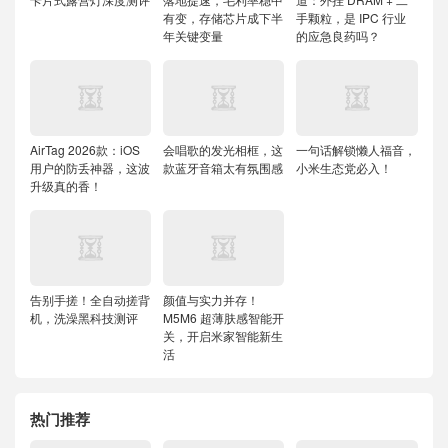
有变，存储芯片成下半
手颗粒，是 IPC 行业
年关键变量
的应急良药吗？
AirTag 2026款：iOS
会唱歌的发光相框，这
一句话解锁懒人福音，
用户的防丢神器，这波
款蓝牙音箱太有氛围感
小米生态党必入！
升级真的香！
告别手搓！全自动搓背
颜值与实力并存！
机，洗澡黑科技测评
M5M6 超薄肤感智能开
关，开启米家智能新生
活
热门推荐