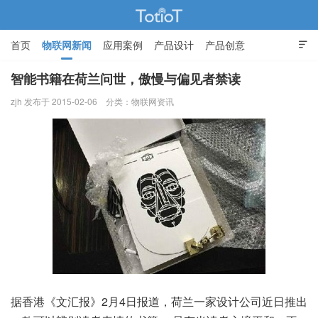
首页
物联网新闻
应用案例
产品设计
产品创意

智能家居
智能书籍在荷兰问世，傲慢与偏见者禁读
zjh 发布于 2015-02-06
分类：
物联网资讯
物联网的那些事 - Totiot
据香港《文汇报》2月4日报道，荷兰一家设计公司近日推出