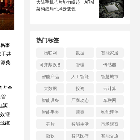
大陆手机芯片势力崛起 ARM
架构战局恐风云变色
热门标签
易事
物联网
数据
智能家居
携手共
市添柴
可穿戴设备
管理
传感器
智能产品
人工智能
智慧城市
约占全
大数据
投资
云计算
范管
智能设备
厂商动态
车联网
电源、
智能手表
观察
智能硬件
效避
源统
芯片
智能生活
市场观察
微软
智慧医疗
智能交通