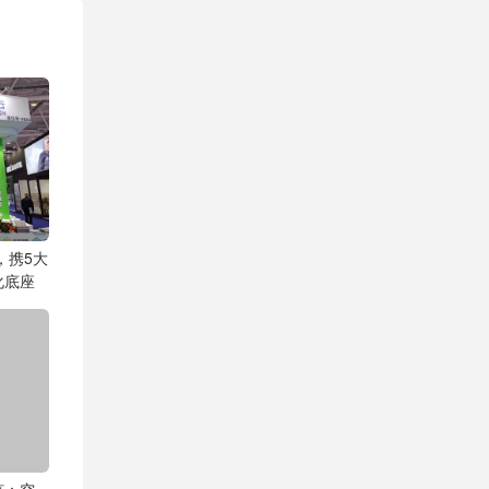
，携5大
化底座