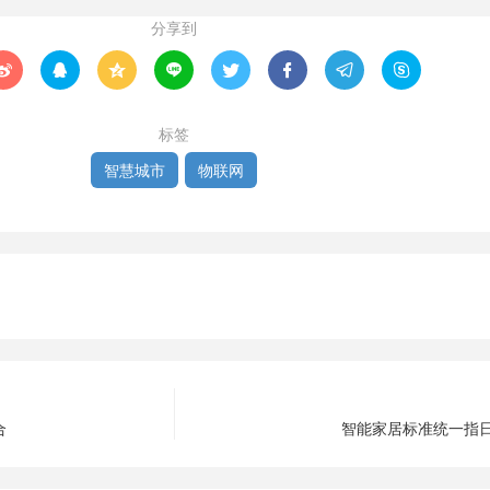
分享到








标签
智慧城市
物联网
合
智能家居标准统一指