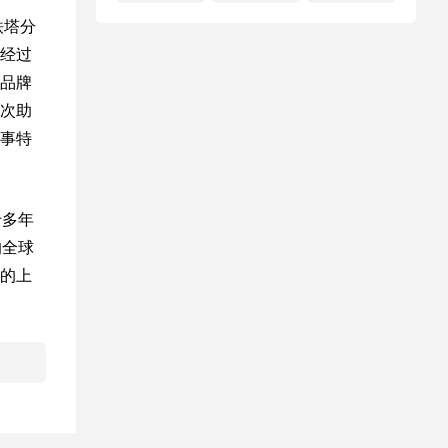
铁塔分
经过
品牌
次助
事特
十多年
的全球
的上