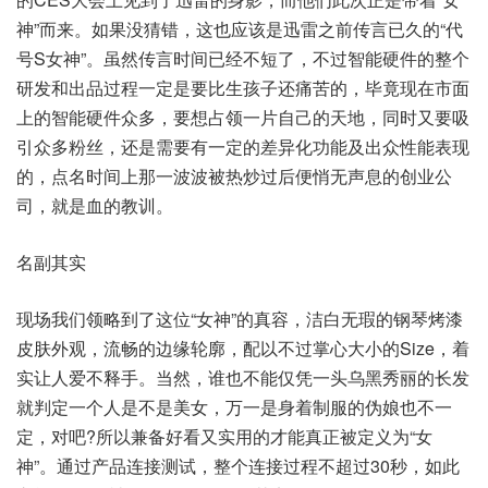
神”而来。如果没猜错，这也应该是迅雷之前传言已久的“代
号S女神”。虽然传言时间已经不短了，不过智能硬件的整个
研发和出品过程一定是要比生孩子还痛苦的，毕竟现在市面
上的智能硬件众多，要想占领一片自己的天地，同时又要吸
引众多粉丝，还是需要有一定的差异化功能及出众性能表现
的，点名时间上那一波波被热炒过后便悄无声息的创业公
司，就是血的教训。
名副其实
现场我们领略到了这位“女神”的真容，洁白无瑕的钢琴烤漆
皮肤外观，流畅的边缘轮廓，配以不过掌心大小的Size，着
实让人爱不释手。当然，谁也不能仅凭一头乌黑秀丽的长发
就判定一个人是不是美女，万一是身着制服的伪娘也不一
定，对吧?所以兼备好看又实用的才能真正被定义为“女
神”。通过产品连接测试，整个连接过程不超过30秒，如此