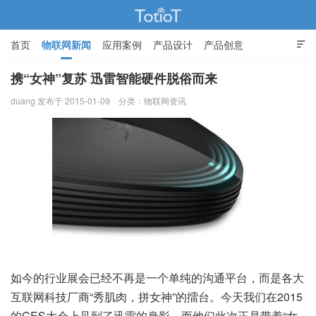
首页
物联网新闻
应用案例
产品设计
产品创意

智能家居
携“女神”复苏 迅雷智能硬件脱俗而来
duang 发布于 2015-01-09
分类：
物联网资讯
物联网的那些事 - Totiot
如今的行业展会已经不再是一个单纯的沟通平台，而是各大
互联网科技厂商“秀肌肉，拼女神”的擂台。今天我们在2015
的CES大会上见到了迅雷的身影，而他们此次正是带着“女