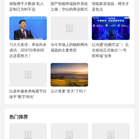
保险携手大数据 私人
国产智能终端操作系统
智能家居混战：网关才
定制已为时不远
之殇：空白的商业模式
是焦点
习大大发话：革命尚未
当今市场上的物联网传
让沟通“抬腕可达”！ 北
成功，3D打印界的同
感器的主要类型
京移动正式推出“一号
志还需努力！
双终端”业务
以老年服务类电视节目
云计算要“变天”了吗？
抹平“数字鸿沟”
热门推荐