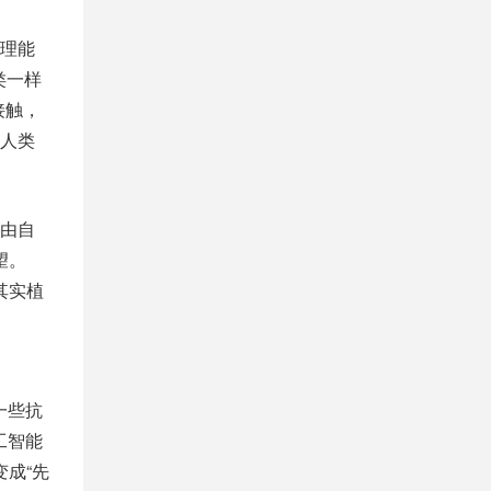
理能
类一样
接触，
人类
由自
望。
其实植
一些抗
工智能
变成“先