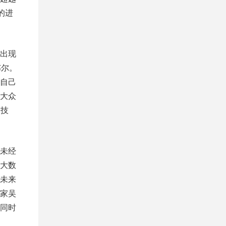
的进
能出现
韦尔。
到自己
大众
习技
未经
大数
未来
家吴
同时