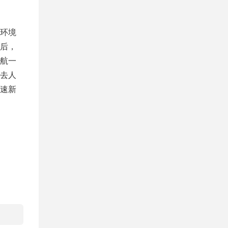
环境
后，
航一
去人
速新