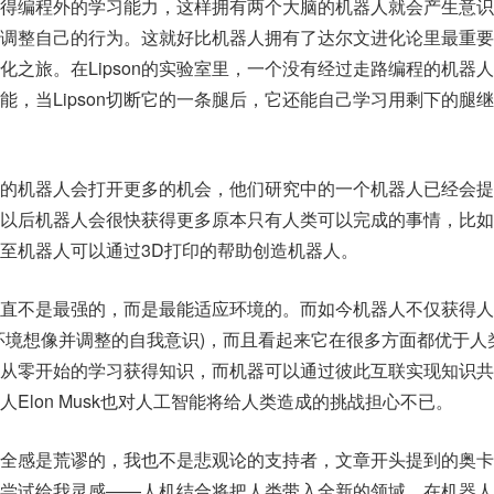
得编程外的学习能力，这样拥有两个大脑的机器人就会产生意识
调整自己的行为。这就好比机器人拥有了达尔文进化论里最重要
化之旅。在Lipson的实验室里，一个没有经过走路编程的机器
能，当Lipson切断它的一条腿后，它还能自己学习用剩下的腿
我意识的机器人会打开更多的机会，他们研究中的一个机器人已经会
以后机器人会很快获得更多原本只有人类可以完成的事情，比如
至机器人可以通过3D打印的帮助创造机器人。
直不是最强的，而是最能适应环境的。而如今机器人不仅获得人
环境想像并调整的自我意识)，而且看起来它在很多方面都优于人
从零开始的学习获得知识，而机器可以通过彼此互联实现知识共
Elon Musk也对人工智能将给人类造成的挑战担心不已。
全感是荒谬的，我也不是悲观论的支持者，文章开头提到的奥卡
尝试给我灵感——人机结合将把人类带入全新的领域，在机器人