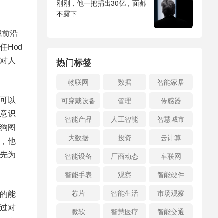
刚刚，他一把捐出30亿，面都
不露下
域前沿
Hod
众对人
热门标签
物联网
数据
智能家居
，可以
可穿戴设备
管理
传感器
意识
智能产品
人工智能
智慧城市
猫狗图
大数据
投资
云计算
，他
先为
智能设备
厂商动态
车联网
智能手表
观察
智能硬件
识的能
芯片
智能生活
市场观察
过对
微软
智慧医疗
智能交通