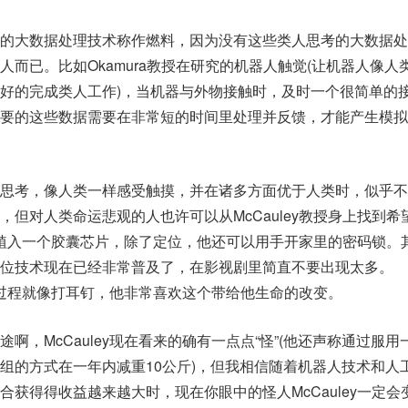
的大数据处理技术称作燃料，因为没有这些类人思考的大数据处
人而已。比如Okamura教授在研究的机器人触觉(让机器人像人
好的完成类人工作)，当机器与外物接触时，及时一个很简单的
要的这些数据需要在非常短的时间里处理并反馈，才能产生模拟
思考，像人类一样感受触摸，并在诸多方面优于人类时，似乎不
，但对人类命运悲观的人也许可以从McCauley教授身上找到希
的左手植入一个胶囊芯片，除了定位，他还可以用手开家里的密码锁。
位技术现在已经非常普及了，在影视剧里简直不要出现太多。
片的过程就像打耳钉，他非常喜欢这个带给他生命的改变。
啊，McCauley现在看来的确有一点点“怪”(他还声称通过服用
组的方式在一年内减重10公斤)，但我相信随着机器人技术和人
获得得收益越来越大时，现在你眼中的怪人McCauley一定会