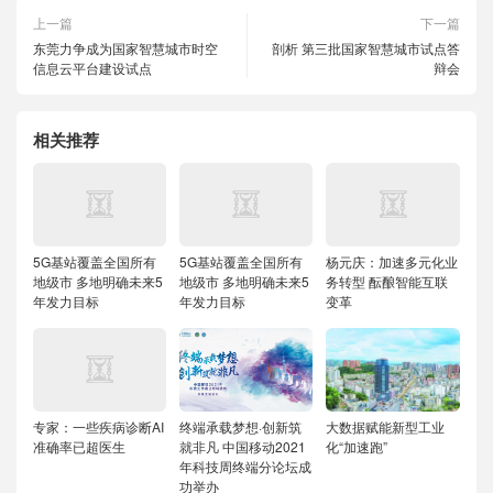
上一篇
下一篇
东莞力争成为国家智慧城市时空
剖析 第三批国家智慧城市试点答
信息云平台建设试点
辩会
相关推荐
5G基站覆盖全国所有
5G基站覆盖全国所有
杨元庆：加速多元化业
地级市 多地明确未来5
地级市 多地明确未来5
务转型 酝酿智能互联
年发力目标
年发力目标
变革
专家：一些疾病诊断AI
终端承载梦想·创新筑
大数据赋能新型工业
准确率已超医生
就非凡 中国移动2021
化“加速跑”
年科技周终端分论坛成
功举办