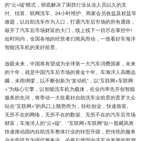
的“云+端”模式，彻底解决了困扰行业从业人员以久的支
付、结算、联网洗车、24小时维护、商家会员收益及权益等
难题，以自助洗车作为入口，打通汽车后市场的所有通路，
敲开了汽车后市场财富的大门，线上线下一切尽在掌控中!
短时间内，全国各地的经营者们闻风而动，一致看好车海洋
智能洗车机的美好前景。
放眼未来，中国将有望成为全球第一大汽车消费国家，未来
的十年，就是中国汽车后市场的黄金十年。车海洋人高瞻远
瞩，未雨绸缪，以不断创新为“发动机”，以“互联网+车联网
+”为核心引擎，以智能洗车机为载体，在业内率先开创智能
服务的先河，将带动一大批看好自助洗车业前景的普罗大众
站在“互联网+”的风口上顺势而为，轻松创业，快速致富。
无所不在的网络，无所不在的数据、无所不在的汽车后市场
财富，车海洋人的“云+端”、 “互联网+车联网”似一股飓风将
快速推动国内自助洗车整体行业的转型升级，把传统的服务
业全面提升为现代服务业，必将引领国内洗车业发展的新潮