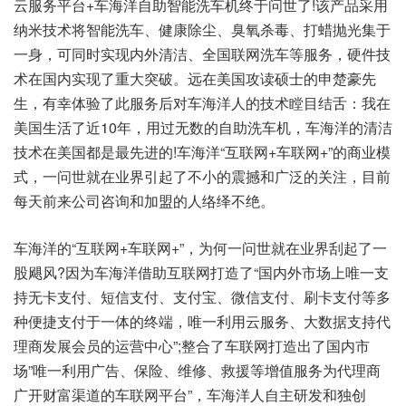
云服务平台+车海洋自助智能洗车机终于问世了!该产品采用
纳米技术将智能洗车、健康除尘、臭氧杀毒、打蜡抛光集于
一身，可同时实现内外清洁、全国联网洗车等服务，硬件技
术在国内实现了重大突破。远在美国攻读硕士的申楚豪先
生，有幸体验了此服务后对车海洋人的技术瞠目结舌：我在
美国生活了近10年，用过无数的自助洗车机，车海洋的清洁
技术在美国都是最先进的!车海洋“互联网+车联网+”的商业模
式，一问世就在业界引起了不小的震撼和广泛的关注，目前
每天前来公司咨询和加盟的人络绎不绝。
车海洋的“互联网+车联网+”，为何一问世就在业界刮起了一
股飓风?因为车海洋借助互联网打造了“国内外市场上唯一支
持无卡支付、短信支付、支付宝、微信支付、刷卡支付等多
种便捷支付于一体的终端，唯一利用云服务、大数据支持代
理商发展会员的运营中心”;整合了车联网打造出了国内市
场”唯一利用广告、保险、维修、救援等增值服务为代理商
广开财富渠道的车联网平台”，车海洋人自主研发和独创