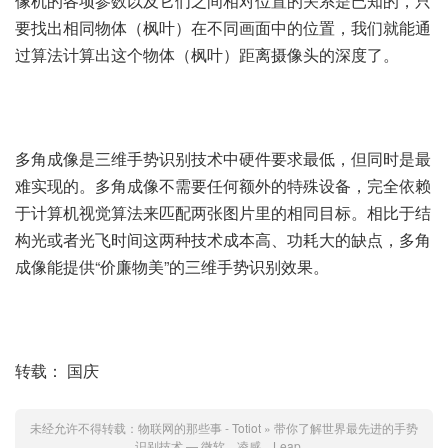
像机的各项参数以及它们之间相对位置的关系是已知的，只
要找出相同物体（枫叶）在不同画面中的位置，我们就能通
过算法计算出这个物体（枫叶）距离摄像头的深度了。
多角成像是三维手势识别技术中硬件要求最低，但同时是最
难实现的。多角成像不需要任何额外的特殊设备，完全依赖
于计算机视觉算法来匹配两张图片里的相同目标。相比于结
构光或者光飞时间这两种技术成本高、功耗大的缺点，多角
成像能提供“价廉物美”的三维手势识别效果。
转载： 国庆
未经允许不得转载：
物联网的那些事 - Totiot
»
带你了解世界最先进的手势
识别技术 — 微软，凌感，Leap…