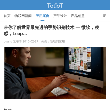
首页
物联网新闻
应用案例
产品设计
产品创意

智能家居
带你了解世界最先进的手势识别技术 — 微软，凌
感，Leap…
物联网的那些事 - Totiot
duang 发布于 2015-02-27
分类：
物联网应用