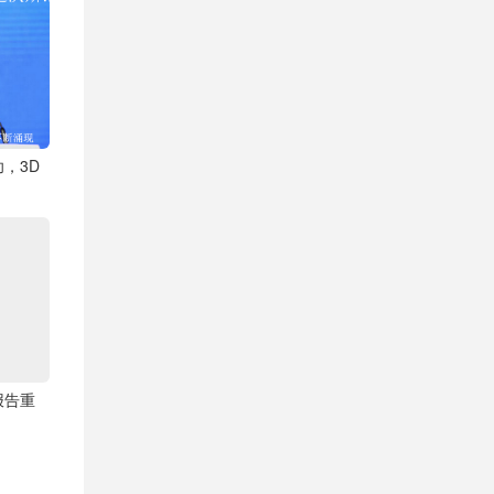
，3D
报告重