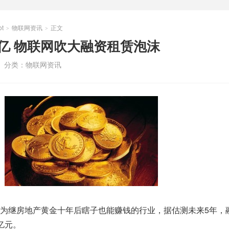
t
物联网资讯
正文
>
>
亿 物联网吹大融资租赁泡沫
分类：
物联网资讯
为继房地产黄金十年后瞎子也能赚钱的行业，据估测未来5年，
亿元。