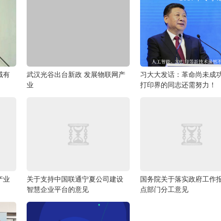
域有
武汉光谷出台新政 发展物联网产
习大大发话：革命尚未成功
业
打印界的同志还需努力！
产业
关于支持中国联通宁夏公司建设
国务院关于落实政府工作
智慧企业平台的意见
点部门分工意见