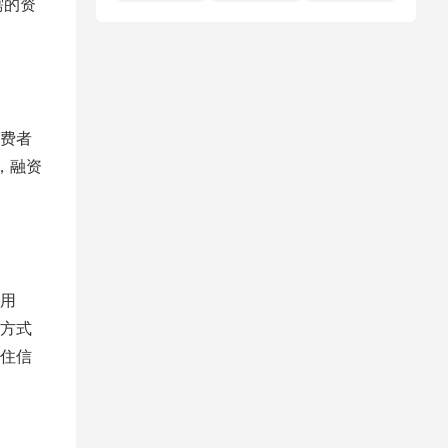
需的资
费者
，融资
使用
方式
住信