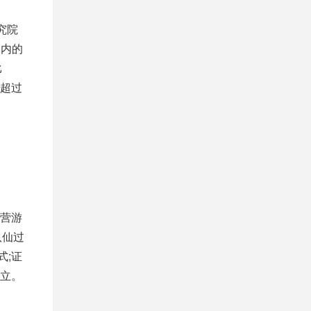
究院
国内的
比
将超过
营游
八仙过
式;证
立。