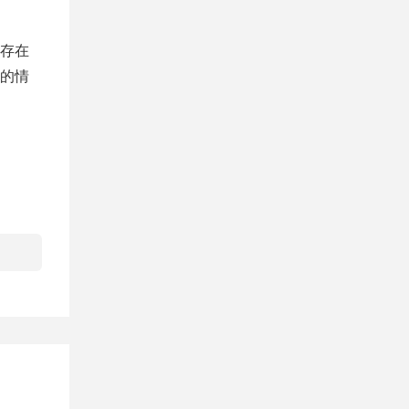
存在
的情