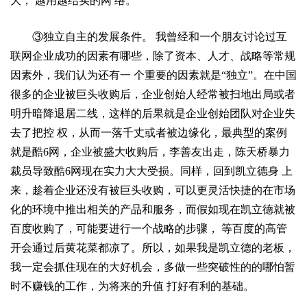
大， 越用越结实的网 络。
③独立自主的发展条件。 我曾经和一个朋友讨论过互
联网企业成功的因素有哪些，除了资本、人才、战略等常规
因素外，我们认为还有一 个重要的因素就是“独立”。在中国
很多的企业被巨头收购后，企业创始人经常被扫地出局或者
明升暗降退居二线，这样的后果就是企业创始团队对企业失
去了把控 权，从而一落千丈或者被边缘化，最典型的案例
就是酷6网，企业被盛大收购后，李善友出走，陈天桥暴力
裁员导致酷6网现在实力大大受损。同样，回到凯立德身 上
来，趁着企业还没有被巨头收购，可以更灵活快捷的在市场
化的环境中推出相关的产品和服务，而假如现在凯立德就被
百度收购了，可能要进行一个战略的步骤， 等百度的高管
开会通过后黄花菜都凉了。所以，如果我是凯立德的老板，
我一定会抓住现在的大好机会，多做一些突破性的的哪怕暂
时不赚钱的工作，为将来的升值 打好有利的基础。