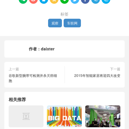
标签
观察
车联网
作者：
daixter
上一篇
下一篇
谷歌新型腕带可检测并杀灭癌细
2015年智能家居将迎四大改变
胞
相关推荐