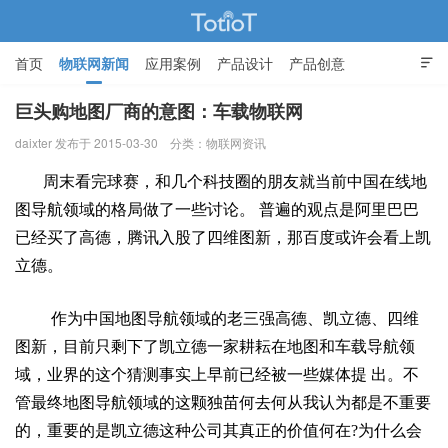
首页
物联网新闻
应用案例
产品设计
产品创意

智能家居
巨头购地图厂商的意图：车载物联网
daixter 发布于 2015-03-30
分类：
物联网资讯
物联网的那些事 - Totiot
周末看完球赛，和几个科技圈的朋友就当前中国在线地
图导航领域的格局做了一些讨论。 普遍的观点是阿里巴巴
已经买了高德，腾讯入股了四维图新，那百度或许会看上凯
立德。
作为中国地图导航领域的老三强高德、凯立德、四维
图新，目前只剩下了凯立德一家耕耘在地图和车载导航领
域，业界的这个猜测事实上早前已经被一些媒体提 出。不
管最终地图导航领域的这颗独苗何去何从我认为都是不重要
的，重要的是凯立德这种公司其真正的价值何在?为什么会