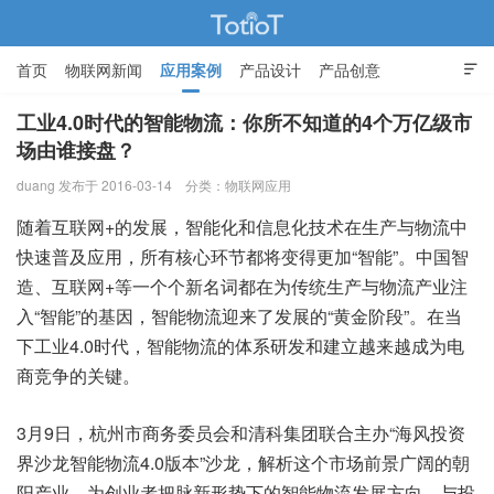
首页
物联网新闻
应用案例
产品设计
产品创意

智能家居
工业4.0时代的智能物流：你所不知道的4个万亿级市
场由谁接盘？
物联网的那些事 - Totiot
duang 发布于 2016-03-14
分类：
物联网应用
随着互联网+的发展，智能化和信息化技术在生产与物流中
快速普及应用，所有核心环节都将变得更加“智能”。中国智
造、互联网+等一个个新名词都在为传统生产与物流产业注
入“智能”的基因，
智能物流
迎来了发展的“黄金阶段”。在当
下工业4.0时代，智能物流的体系研发和建立越来越成为电
商竞争的关键。
3月9日，杭州市商务委员会和清科集团联合主办“海风投资
界沙龙智能物流4.0版本”沙龙，解析这个市场前景广阔的朝
阳产业，为创业者把脉新形势下的智能物流发展方向，与投