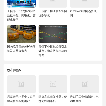
工信部：加快推动制造
工信部：推动制造业实
2020年物联网趋势预
业数字化、网络化、智
现数字化
测
能化转型
国内流行智能AGV仓储
疫情下非接触经济引发
机器人品牌盘点
爆点，物联网危与机的
博弈
热门推荐
居家亲子小零食，家用
随身意式萃取神器，便
告别手工刮鳞麻烦，电
棉花糖机实测测评
携无线咖啡机
动鱼鳞机