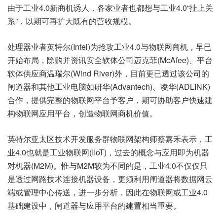
由于工业4.0新商机诱人，各家业者也都想与工业4.0“扯上关
系”，以期可再扩大既有的营收规模。
处理器业者英特尔(Intel)为抢攻工业4.0与物联网商机，早已
开始布局，除购并资讯安全软体公司迈克菲(McAfee)、平台
软体供应商温瑞尔(Wind River)外，目前更已透过该公司的
闸道器和其他工业电脑如研华(Advantech)、凌华(ADLINK)
合作，提供完整的物联网平台予客户，期可协助客户快速建
构物联网应用平台，创造物联网商机价值。
英特尔亚太区技术开发服务群物联网架构师蔡嘉禾表示，工
业4.0也就是工业物联网(IIoT)，过去的概念与应用即为机器
对机器(M2M)。惟与M2M较为不同的是，工业4.0不仅仅只
是透过网路技术连接机器设备，更须利用闸道器将数据网云
端或管理中心传送，进一步分析，因此在物联网或工业4.0
基础建设中，闸道器与应用平台的建置相当重要。