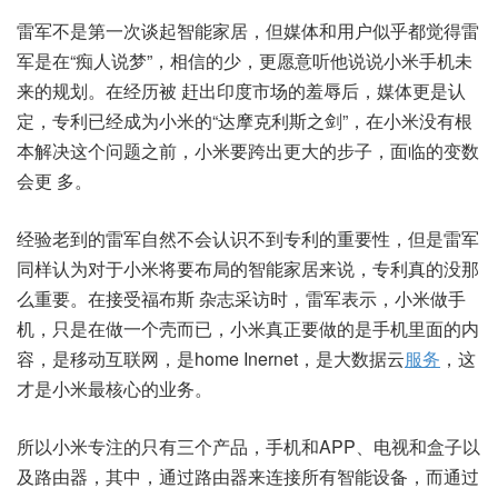
雷军不是第一次谈起智能家居，但媒体和用户似乎都觉得雷
军是在“痴人说梦”，相信的少，更愿意听他说说小米手机未
来的规划。在经历被 赶出印度市场的羞辱后，媒体更是认
定，专利已经成为小米的“达摩克利斯之剑”，在小米没有根
本解决这个问题之前，小米要跨出更大的步子，面临的变数
会更 多。
经验老到的雷军自然不会认识不到专利的重要性，但是雷军
同样认为对于小米将要布局的智能家居来说，专利真的没那
么重要。在接受福布斯 杂志采访时，雷军表示，小米做手
机，只是在做一个壳而已，小米真正要做的是手机里面的内
容，是移动互联网，是home Inernet，是大数据云
服务
，这
才是小米最核心的业务。
所以小米专注的只有三个产品，手机和APP、电视和盒子以
及路由器，其中，通过路由器来连接所有智能设备，而通过