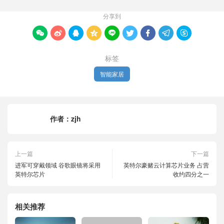
分享到









标签
智能家居
作者：
zjh
上一篇
下一篇
进军可穿戴领域 谷歌眼镜将采用
英特尔豪赌云计算芯片业务 占营
英特尔芯片
收约四分之一
相关推荐