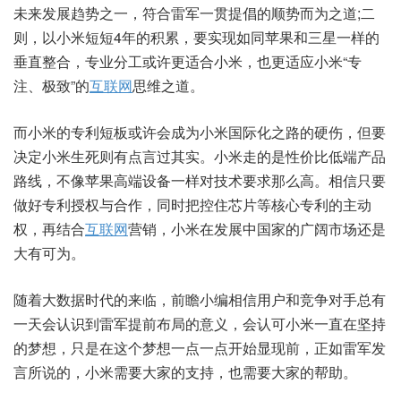
未来发展趋势之一，符合雷军一贯提倡的顺势而为之道;二
则，以小米短短4年的积累，要实现如同苹果和三星一样的
垂直整合，专业分工或许更适合小米，也更适应小米“专
注、极致”的
互联网
思维之道。
而小米的专利短板或许会成为小米国际化之路的硬伤，但要
决定小米生死则有点言过其实。小米走的是性价比低端产品
路线，不像苹果高端设备一样对技术要求那么高。相信只要
做好专利授权与合作，同时把控住芯片等核心专利的主动
权，再结合
互联网
营销，小米在发展中国家的广阔市场还是
大有可为。
随着大数据时代的来临，前瞻小编相信用户和竞争对手总有
一天会认识到雷军提前布局的意义，会认可小米一直在坚持
的梦想，只是在这个梦想一点一点开始显现前，正如雷军发
言所说的，小米需要大家的支持，也需要大家的帮助。