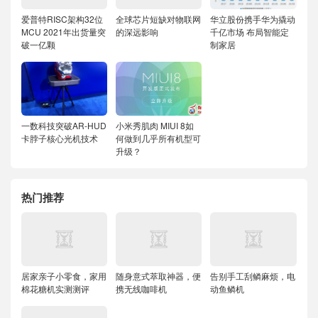
爱普特RISC架构32位
全球芯片短缺对物联网
华立股份携手华为撬动
MCU 2021年出货量突
的深远影响
千亿市场 布局智能定
破一亿颗
制家居
一数科技突破AR-HUD
小米秀肌肉 MIUI 8如
卡脖子核心光机技术
何做到几乎所有机型可
升级？
热门推荐
居家亲子小零食，家用
随身意式萃取神器，便
告别手工刮鳞麻烦，电
棉花糖机实测测评
携无线咖啡机
动鱼鳞机