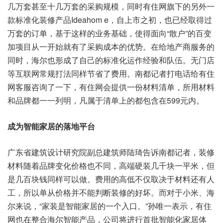
几万套甚至十几万套的采购规模，同时有住网旗下的另外一
款标准化装修产品Ideahom e，自上市之初，也已经取得过
万套的订单，基于这样的业务基础，使得面向“散户”的百变
加项目从一开始就有了采购成本的优势。在给地产商服务的
同时，海尔也形成了自己的标准化运作经验和队伍。无门店
等互联网常规打法同样节省了费用。南都记者打电话给有住
网客服咨询了一下，有住网会提供一份材料清单，所用材料
和品牌都一一列明，凡属于清单上的都包含在599元内。
成为智能家居的落地平台
广东省建筑设计研究院副总建筑师陆琦告诉南都记者，装修
材料随着品牌变化价格也不同，高端硬装几千块一平米，但
是几百块钱同样可以做。费用的高低不仅取决于材料还有人
工，所以单从价格并不能判断装修的好坏。而对于小米、海
尔来说，“家装是智能家居的一个入口。”孙唯一表示，有住
网也在整合海尔智能产品，公司将进行首批智能化家居体