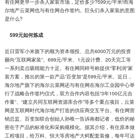
有住网更早一步杀入家装市场，定价多少?599元/平米!而海
尔地产云菜网也与有住网合作签约。巨头们杀入家装的意图
是什么?
599元如何炼成
近日雷军小米旗下的顺为资本领投、总共6000万元的投资
砸向“互联网家装”。699元/平米、1元设计费、20天完工等
一系列卖点吸睛能力十足。有住网同样号称提供“零利润”家
装方案，推出的第一款产品“百变加”是599元/平米。近日，
海尔地产旗下的海尔云菜网还与有住网在海尔工业园中心举
行了战略合作签约仪式，双方合作内容包括“3年100亿元合
作量”、“建立共同互联网资源库合作”等多个重点项目，云菜
网是互联网时代海尔地产打造的供应商交互平台。有住网营
销总监、百变加联合创始人孙唯一告诉南都记者，低价的秘
密在于产品的标准化和采购规模化。据其介绍，有住原本做
工程项目，给万科、恒大等房地产大鳄配套装修，每年可达