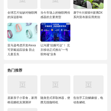
全球芯片短缺对物联网
当今市场上的物联网传
康宁®大猩猩®玻璃DX
的深远影响
感器的主要类型
系列宣布新应用类别
亚马逊考虑开发Alexa
让沟通“抬腕可达”！ 北
可穿戴追踪设备 防止
京移动正式推出“一号
儿童丢失
双终端”业务
热门推荐
居家亲子小零食，家用
随身意式萃取神器，便
告别手工刮鳞麻烦，电
棉花糖机实测测评
携无线咖啡机
动鱼鳞机