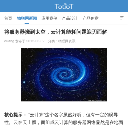
首页
物联网新闻
应用案例
产品设计
产品创意

智能家居
将服务器搬到太空，云计算能耗问题迎刃而解
duang 发布于 2015-03-02
分类：
物联网资讯
物联网的那些事 - Totiot
核心提示：
“云计算”这个名字虽然好听，但有一定的误导
性。云在天上飘，而组成云计算的服务器网络显然是在地面