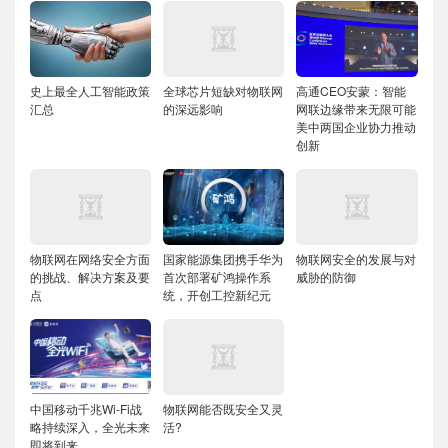
史上最全人工智能政策
全球芯片短缺对物联网
高通CEO安蒙：智能
汇总
的深远影响
网联边缘带来无限可能
美中两国企业协力推动
创新
物联网在网络安全方面
国家能源集团携手华为
物联网安全的发展与对
的挑战、解决方案及要
首次部署矿鸿操作系
威胁的防御
点
统，开创工控新纪元
中国移动千兆Wi-Fi战
物联网能否既安全又灵
略持续深入，全光未来
活?
即将到来