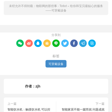
未经允许不得转载：
物联网的那些事 - Totiot
»
给你和宝贝最贴心的服务
——可穿戴设备
分享到









标签
可穿戴设备
作者：
zjh
上一篇
下一篇
智能饮水机：触摸饮水机 可以控
智能家居不能一蹴而就 问题成就