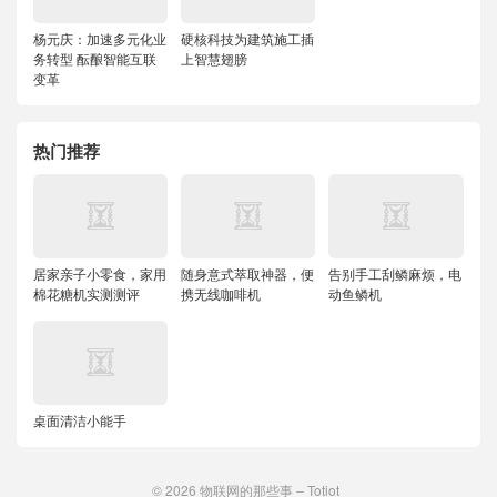
杨元庆：加速多元化业
硬核科技为建筑施工插
务转型 酝酿智能互联
上智慧翅膀
变革
热门推荐
居家亲子小零食，家用
随身意式萃取神器，便
告别手工刮鳞麻烦，电
棉花糖机实测测评
携无线咖啡机
动鱼鳞机
桌面清洁小能手
© 2026
物联网的那些事 – Totiot