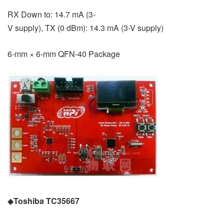
RX Down to: 14.7 mA (3-
V supply), TX (0 dBm): 14.3 mA (3-V supply)
6-mm × 6-mm QFN-40 Package
◆
Toshiba TC35667