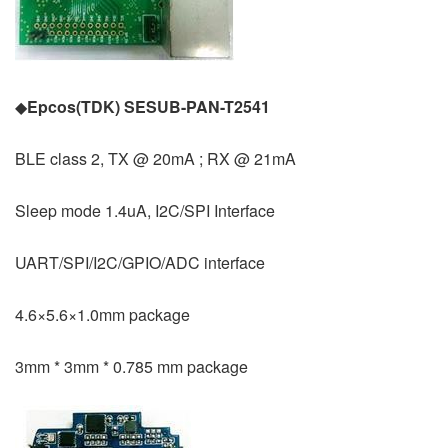
◆
Epcos(TDK) SESUB-PAN-T2541
BLE class 2, TX @ 20mA ; RX @ 21mA
Sleep mode 1.4uA, I2C/SPI Interface
UART/SPI/I2C/GPIO/ADC interface
4.6×5.6×1.0mm package
3mm * 3mm * 0.785 mm package