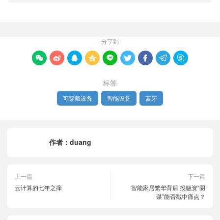
分享到









标签
可穿戴设备
智能设备
蓝牙
作者：
duang
上一篇
下一篇
云计算的七年之痒
智能家居繁华背后 投融资“阴
谋”能否戳中痛点？