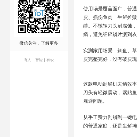
使用场景覆盖面广，普通
皮、损伤鱼肉；生鲜摊贩
缚。不锈钢刀头耐腐蚀，
鳞，避免细碎鳞片溅到衣
微信关注，了解更多
实测家用场景：鲫鱼、草
皮完整完好，没有破皮现
有人
|
智能
|
有农
这款电动刮鳞机去鳞效率
刀头有轻微震动，紧贴鱼
规避问题。
从手工费力刮鳞到一键电
的普通家庭，还是生鲜摊