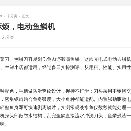
t
未分类
正文
>
>
麻烦，电动鱼鳞机
：
未分类
菜刀、刨鳞刀容易划伤鱼肉还溅满鱼鳞，这款充电式电动去鳞机
、生鲜小店都适用，经过多日实操测评，从用料、性能、实用性
种配色，手柄做防滑竖纹设计，握持不打滑；刀头采用不锈钢交
，密集锯齿贴合鱼身弧度，大小鱼种都能适配。内置强劲驱动电
轻贴鱼身即可快速剥离鳞片，实测常规淡水鱼仅数秒就能处理一
机身头部做防水结构，刮完鱼鳞直接流水冲洗刀头，鱼鳞残渣一
味。