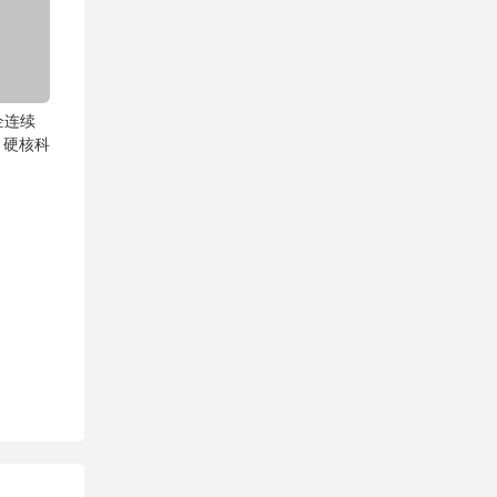
企连续
，硬核科