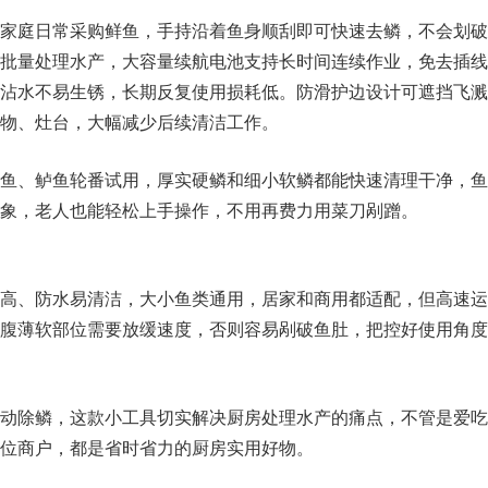
家庭日常采购鲜鱼，手持沿着鱼身顺刮即可快速去鳞，不会划破
批量处理水产，大容量续航电池支持长时间连续作业，免去插线
沾水不易生锈，长期反复使用损耗低。防滑护边设计可遮挡飞溅
物、灶台，大幅减少后续清洁工作。
鱼、鲈鱼轮番试用，厚实硬鳞和细小软鳞都能快速清理干净，鱼
象，老人也能轻松上手操作，不用再费力用菜刀剐蹭。
高、防水易清洁，大小鱼类通用，居家和商用都适配，但高速运
腹薄软部位需要放缓速度，否则容易剐破鱼肚，把控好使用角度
动除鳞，这款小工具切实解决厨房处理水产的痛点，不管是爱吃
位商户，都是省时省力的厨房实用好物。