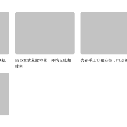
糖机
随身意式萃取神器，便携无线咖
告别手工刮鳞麻烦，电动
啡机