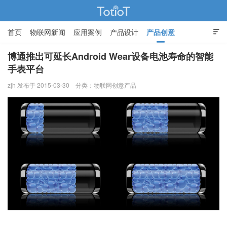
首页
物联网新闻
应用案例
产品设计
产品创意

智能家居
博通推出可延长Android Wear设备电池寿命的智能
手表平台
物联网的那些事 - Totiot
zjh 发布于 2015-03-30
分类：
物联网创意产品