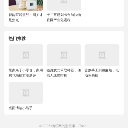
智能家居混战：网关才
十二五规划出台加快物
是焦点
联网产业化进程
热门推荐
居家亲子小零食，家用
随身意式萃取神器，便
告别手工刮鳞麻烦，电
棉花糖机实测测评
携无线咖啡机
动鱼鳞机
桌面清洁小能手
© 2026
物联网的那些事 – Totiot