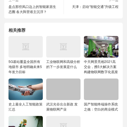
盘点那些风口边上的智能家居生
天津：启动“智能交通”升级工程
态圈 各大阵营谁主沉浮？
相关推荐
5G基站覆盖全国所有
工业物联网和高级分析
中天网景亮相2021高
地级市 多地明确未来5
的下一步发展是什么
交会，携5大解决方案
年发力目标
构建物联网数字化底座
史上最全人工智能政策
武汉光谷出台新政 发
国产智能终端操作系统
汇总
展物联网产业
之殇：空白的商业模式