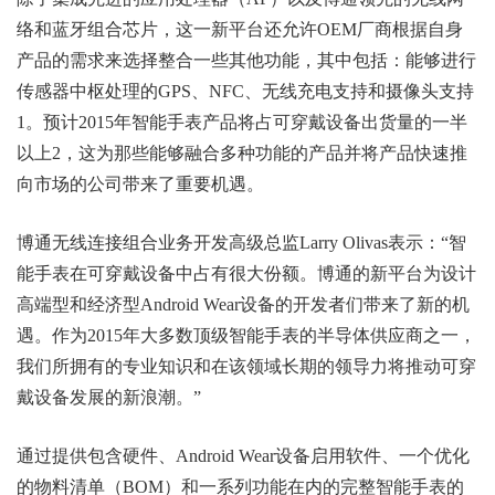
络和蓝牙组合芯片，这一新平台还允许OEM厂商根据自身
产品的需求来选择整合一些其他功能，其中包括：能够进行
传感器中枢处理的GPS、NFC、无线充电支持和摄像头支持
1。预计2015年智能手表产品将占可穿戴设备出货量的一半
以上2，这为那些能够融合多种功能的产品并将产品快速推
向市场的公司带来了重要机遇。
博通无线连接组合业务开发高级总监Larry Olivas表示：“智
能手表在可穿戴设备中占有很大份额。博通的新平台为设计
高端型和经济型Android Wear设备的开发者们带来了新的机
遇。作为2015年大多数顶级智能手表的半导体供应商之一，
我们所拥有的专业知识和在该领域长期的领导力将推动可穿
戴设备发展的新浪潮。”
通过提供包含硬件、Android Wear设备启用软件、一个优化
的物料清单（BOM）和一系列功能在内的完整智能手表的