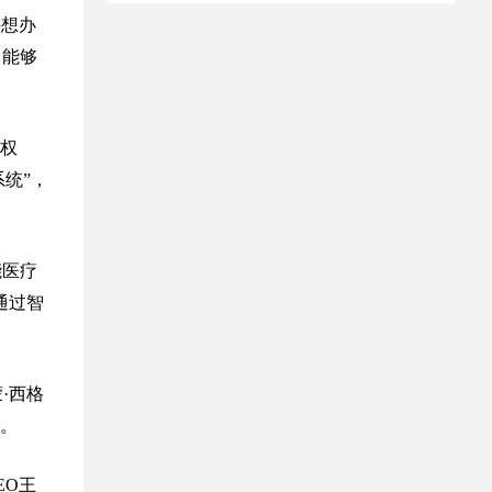
并想办
口能够
权
统”，
能医疗
通过智
·西格
。
EO王