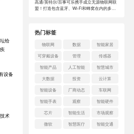
高通/英特尔/百事可乐携手成立无源物联网联
盟！打造包含蓝牙、Wi-Fi和蜂窝在内的多标
准生态
热门标签
坛给
物联网
数据
智能家居
疾
可穿戴设备
管理
传感器
智能产品
人工智能
智慧城市
有设备
大数据
投资
云计算
智能设备
厂商动态
车联网
智能手表
观察
智能硬件
芯片
智能生活
市场观察
技术
微软
智慧医疗
智能交通