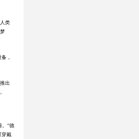
人类
梦
设备，
推出
。
。”德
可穿戴