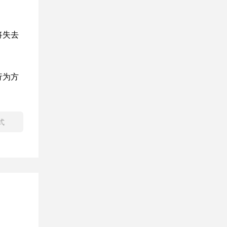
将失去
行为方
式