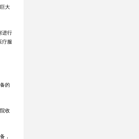
巨大
何进行
医疗服
备的
院收
备，