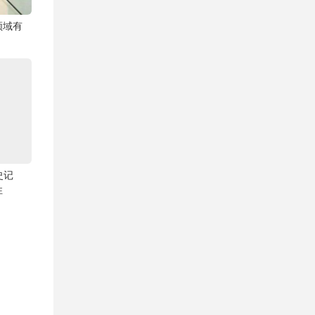
领域有
史记
性