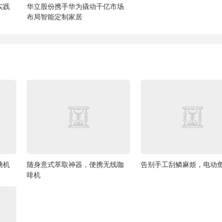
实践
华立股份携手华为撬动千亿市场
布局智能定制家居
糖机
随身意式萃取神器，便携无线咖
告别手工刮鳞麻烦，电动
啡机