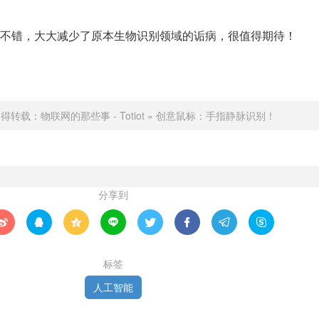
不错，大大减少了原本生物识别领域的诟病，很值得期待！
不得转载：
物联网的那些事 - Totiot
»
创意鼠标：手指静脉识别！
分享到








标签
人工智能