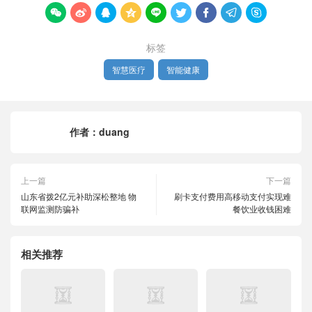









标签
智慧医疗
智能健康
作者：
duang
上一篇
下一篇
山东省拨2亿元补助深松整地 物
刷卡支付费用高移动支付实现难
联网监测防骗补
餐饮业收钱困难
相关推荐