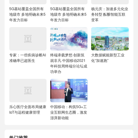
5G基站覆盖全国所有
5G基站覆盖全国所有
杨元庆：加速多元化业
地级市 多地明确未来5
地级市 多地明确未来5
务转型 酝酿智能互联
年发力目标
年发力目标
变革
专家：一些疾病诊断AI
终端承载梦想·创新筑
大数据赋能新型工业
准确率已超医生
就非凡 中国移动2021
化“加速跑”
年科技周终端分论坛成
功举办
乐心医疗全面布局健康
中国移动：构筑5G+工
IoT与远程健康管理
业互联网生态圈，激发
澎湃新动能
热门推荐