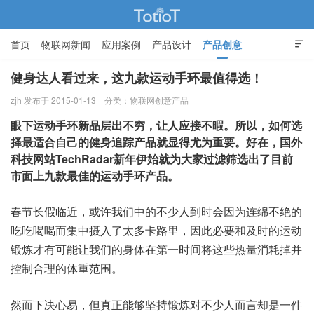
首页
物联网新闻
应用案例
产品设计
产品创意

智能家居
健身达人看过来，这九款运动手环最值得选！
zjh 发布于 2015-01-13
分类：
物联网创意产品
物联网的那些事 - Totiot
眼下运动手环新品层出不穷，让人应接不暇。所以，如何选
择最适合自己的健身追踪产品就显得尤为重要。好在，国外
科技网站TechRadar新年伊始就为大家过滤筛选出了目前
市面上九款最佳的运动手环产品。
春节长假临近，或许我们中的不少人到时会因为连绵不绝的
吃吃喝喝而集中摄入了太多卡路里，因此必要和及时的运动
锻炼才有可能让我们的身体在第一时间将这些热量消耗掉并
控制合理的体重范围。
然而下决心易，但真正能够坚持锻炼对不少人而言却是一件