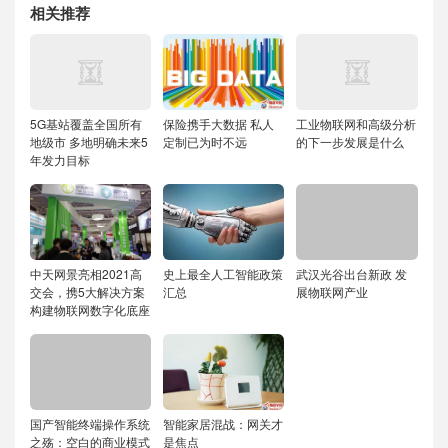
相关推荐
5G基站覆盖全国所有
保险携手大数据 私人
工业物联网和高级分析
地级市 多地明确未来5
定制已为时不远
的下一步发展是什么
年发力目标
中天网景亮相2021高
史上最全人工智能政策
武汉光谷出台新政 发
交会，携5大解决方案
汇总
展物联网产业
构建物联网数字化底座
国产智能终端操作系统
智能家居混战：网关才
之殇：空白的商业模式
是焦点