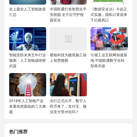
史上最全人工智能政策
中国联通打造智慧化平
《数据安全法》今起正
汇总
安校园 全方位守护校
式实施，隐私计算迎来
园安全
千亿级风口
智能安防未来五年行业
硬核科技为建筑施工插
引领工业互联网加速落
预测：人工智能成绝密
上智慧翅膀
地 中国联通数字化转
武器
型再升级
2018年人工智能产业
央行正式出手，数字人
发展依然面临的三大难
民币来了，支付宝、微
题
信支付受冲击吗？
热门推荐