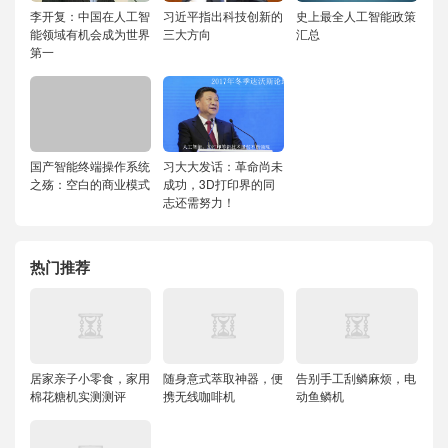
李开复：中国在人工智
习近平指出科技创新的
史上最全人工智能政策
能领域有机会成为世界
三大方向
汇总
第一
国产智能终端操作系统
习大大发话：革命尚未
之殇：空白的商业模式
成功，3D打印界的同
志还需努力！
热门推荐
居家亲子小零食，家用
随身意式萃取神器，便
告别手工刮鳞麻烦，电
棉花糖机实测测评
携无线咖啡机
动鱼鳞机