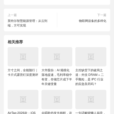
上一篇
下一篇
英特尔智慧能源管理：从云到
物联网设备的多样化
端，方可实现
相关推荐
方寸之间，全能随行｜
大华股份：AI 规模化
主控缺货下的破局之
卡片式露营灯深度测评
落地提速，毛利率稳中
道：外挂 DRAM + 二
有变，存储芯片成下半
手颗粒，是 IPC 行业
年关键变量
的应急良药吗？
AirTag 2026款：iOS
会唱歌的发光相框，这
一句话解锁懒人福音，