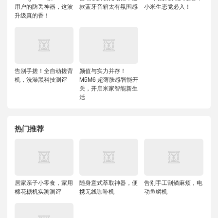
用户的防丢神器，这波
款蓝牙音箱太有氛围感
小米生态党必入！
升级真的香！
告别手搓！全自动搓背
颜值与实力并存！
机，洗澡黑科技测评
M5M6 超薄肤感智能开
关，开启米家智能新生
活
热门推荐
居家亲子小零食，家用
随身意式萃取神器，便
告别手工刮鳞麻烦，电
棉花糖机实测测评
携无线咖啡机
动鱼鳞机