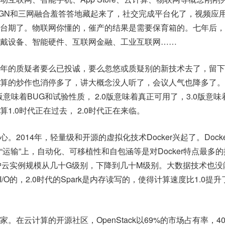
GN和三网融合羞答答地藏起来了，社交完成平台化了，视频应
台期了。物联网你懂的，催产的结果是需要保育箱的。七年后，
戴设备、智能硬件、互联网金融、工业互联网……
年的质疑者要么已投诚，要么忽悠或质疑别的新技术去了，留下
算的炒作也消停多了，讲大概念没人听了，会议人气也降多了。
版意味着BUG和试验性质， 2.0版意味着真正可用了，3.0版意味
1.0时代正在过去， 2.0时代正在来临。
。2014年，轻量级和开源的虚拟化技术Docker兴起了。Dock
运输”上，自动化、可移植性和自包涵等是对Docker特点最多
得用户云实例规模从几十G级别，下降到几十M级别。大数据技术也没
盘I/O的，2.0时代的Spark是内存读写的，使得计算速度比1.0提升
。在云计算的开源社区，OpenStack以69%的市场占有率，4