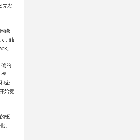
S先发
围绕
ux，触
ck。
正确的
务模
和企
开始竞
的驱
化、