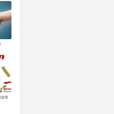
总
建设管