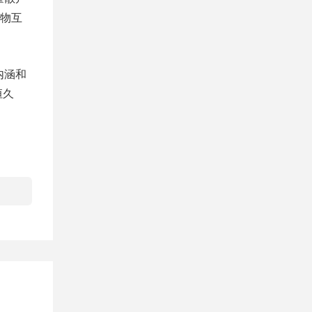
物互
内涵和
恒久