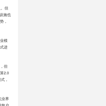
义。但
设施也
势，
业模
模式进
，但
2.0
模式，
代业界
量散户