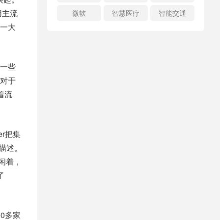
用主流
微软
智慧医疗
智能交通
一大
一些
对于
着流
er把集
的描述。
闲着，
了
00多家