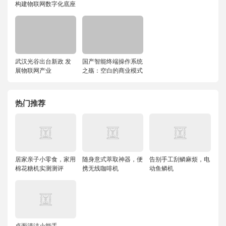
构建物联网数字化底座
武汉光谷出台新政 发
国产智能终端操作系统
展物联网产业
之殇：空白的商业模式
热门推荐
居家亲子小零食，家用
随身意式萃取神器，便
告别手工刮鳞麻烦，电
棉花糖机实测测评
携无线咖啡机
动鱼鳞机
桌面清洁小能手