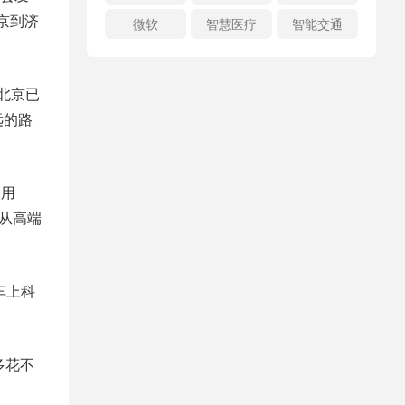
京到济
微软
智慧医疗
智能交通
北京已
远的路
到用
就从高端
车上科
多花不