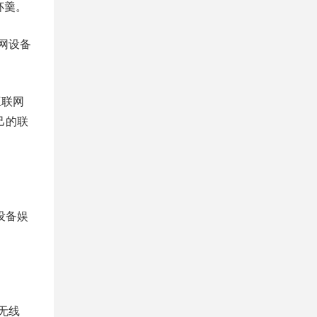
杯羹。
网设备
互联网
己的联
设备娱
无线