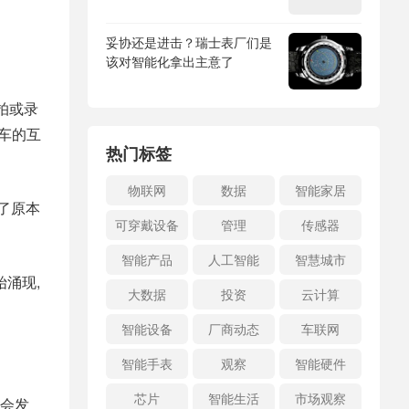
妥协还是进击？瑞士表厂们是
该对智能化拿出主意了
拍或录
行车的互
热门标签
物联网
数据
智能家居
了原本
可穿戴设备
管理
传感器
智能产品
人工智能
智慧城市
涌现,
大数据
投资
云计算
智能设备
厂商动态
车联网
智能手表
观察
智能硬件
芯片
智能生活
市场观察
大会发