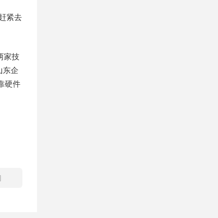
赶紧去
两家技
山东企
靠硬件
网