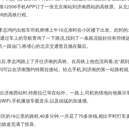
路12306手机APP订了一张北京南站到济南西站的高铁票。从北
分钟的高铁行程。
车,李志鸿约出租车司机师傅上午10点准时在小区楼下出发。此时的
通过车上的导航查询了一下路况,找到了一条路况较好但有些绕
司机一踩油门,将堵心的北京交通暂且抛在脑后。
饭后,李志鸿踏上了开往济南的高铁。在高铁上他也没闲着,在“易
鸿看到可以在济南预约特斯拉接站。轻点手机,到济南的第一站路程
鸿走出济南西站时,特斯拉已等在站外。一路上,司机热情地向他展示
WiFi,手机播放车载音乐,以及凶猛的加速感。
区的16公里的路程,40多分钟,一共花了70多块钱,相比平时打车
单的旅途充满了惊喜。