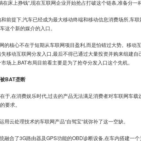
“躺在床上挣钱”,现在互联网企业开始抢占打破这个链条,准备分一
饱和前提下,汽车已经成为最大移动终端和移动信息消费场所,车联
车这个新的媒介的入口。
联网的核心不在于短期从车联网项目盈利,而是怕错过大势。移动
错失移动互联网分发入口,最后不得已通过大量投资并购来组建自
个市场上,BAT布局目前看主要是为了抢夺分发入口这个先机。
被BAT垄断
在于,在消费娱乐时代,过去的产品无法满足消费者对车联网车载
的要求。
款运用云处理技术的车联网产品“自驾宝”就弥补了这一空缺。
系统融合了3G路由器及GPS功能的OBD诊断设备,在车内搭建一个