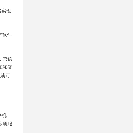
路实现
车软件
动态信
车和智
充满可
手机
多项服