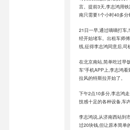
言。提前3天,李志鸿用铁
南只需要1个小时40多
21日一早,通过嘀嘀打
经开始堵车。出租车师傅
线,征得李志鸿同意后,
在北京南站,简单吃过早
车”手机APP上,李志
拉风的特斯拉开始了。
下午2点10多分,李志
技感十足的各种设备,车内
李志鸿说,从济南西站到市
过20块钱,但让原本简