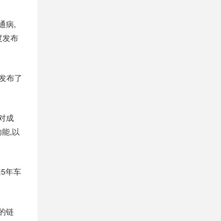
通病,
度发布
发布了
对成
能,以
5年车
的链