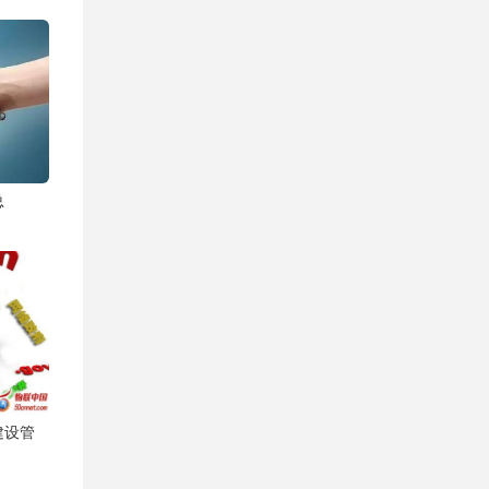
总
建设管