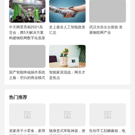
中天网景亮相2021高
史上最全人工智能政策
武汉光谷出台新政 发
交会，携5大解决方案
汇总
展物联网产业
构建物联网数字化底座
国产智能终端操作系统
智能家居混战：网关才
之殇：空白的商业模式
是焦点
热门推荐
居家亲子小零食，家用
随身意式萃取神器，便
告别手工刮鳞麻烦，电